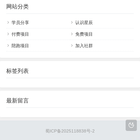
网站分类
聊，9个人一年挣400多万多吗？确实不算少，因为
https://my.tv.sohu.com/user/reg/reginfo.
我在2015-2017年的时候，也卖过乐器课程，我卖的
do
种类比较多，二胡、...
学员分享
认识星辰
付费项目
免费项目
或者大家直接去百度里面搜索：搜狐视频，打开
第一个，然后直接右上角点“注册”即可。
陪跑项目
加入社群
标签列表
最新留言
蜀ICP备2025118838号-2