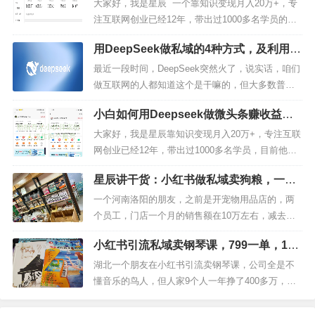
翻身上岸的！做知识变现3年，7个月还清200万负
大家好，我是星辰 一个靠知识变现月入20万+，专
债，赚钱的方法很重要！最近后台总有人问，有没
注互联网创业已经12年，带出过1000多名学员的老
有啥不用本钱、操作...
司机，如果你对我还不够了解的，可以看看下面这
用DeepSeek做私域的4种方式，及利用它
篇文章，我会告诉你，我是如何从负债20多万，后
变现的5种副业方式
来，靠知识变现成功翻身上岸的！做知识变现3年，
接下来咱们来说一下实操过程。
最近一段时间，DeepSeek突然火了，说实话，咱们
7个月还清200万负债，赚钱的方法很重要！今天咱
做互联网的人都知道这个是干嘛的，但大多数普通
们就再...
人根本就不知道DeepSeek这玩意究竟有什么用，更
小白如何用Deepseek做微头条赚收益，
不知道如何运用这个神奇的工具去变现，去做私
0
1
第一步：账号注册。
无脑操作，单号1天收益200+
域。今天一篇文章给大家彻底讲明白DeepSeek的几
大家好，我是星辰靠知识变现月入20万+，专注互联
种变现方式，以及在私域上的运用逻辑。01什么是D
网创业已经12年，带出过1000多名学员，目前他们
一个手机号只能注册一个搜狐视频，这个以后大
eepSe...
通过互联网也做到了月入10万，我每天给大家分享
星辰讲干货：小红书做私域卖狗粮，一个
项目的目的就是为了让更多人能够有学习的机会。
家不用再问了，
想注册多个账号的话，就用自己家人
月挣10万+
都在挣钱！每周分享2-3个靠谱项目，这里是梧桐有
一个河南洛阳的朋友，之前是开宠物用品店的，两
的身份证去注册。
而且这个搜狐账号是没有办法通过
术社群今天给大家分享如何用Deepseek写微头条赚
个员工，门店一个月的销售额在10万左右，减去杂
各种渠道买来的，即便能够买来，到时候结算也是一
收益，简直是...
七杂八的费用，每个月能落两万多元。后来口罩期
小红书引流私域卖钢琴课，799一单，1年
个问题，因此，天王老子来了也是一张身份证和一个
间关门不干了，开始家里蹲，去年年初房贷连续3个
挣了400多万
月还不上，开始急了。正好去年在洛阳那边帮朋友
湖北一个朋友在小红书引流卖钢琴课，公司全是不
手机号只能注册一个搜狐视频。
公司做员工私域培训，中间一块吃了个饭，他真的
懂音乐的鸟人，但人家9个人一年挣了400多万，具
是穷途末路了，连70块钱的饭钱都...
体的方法今天就给大家详细的讲讲。为了证明方法
注册地址是：
的真实度，我特意把产品买回来了。首先咱们来聊