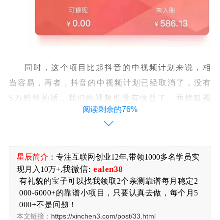
同时，这个项目比起抖音的中视频计划来说，相
当容易，再者，抖音的中视频计划已经取消了，没有
5万粉丝的话，我们的视频也没有收益了，而搜狐视
阅读剩余的76%
频，
不仅没有什么门槛，同时对内容的要求没有那么
高，只要堆量，收益一定会起来的。
因此，做搜狐视频，一个非常重要的优势就是：
星辰简介
：
专注
互联网创业12年,带领1000多名学员实
平台
我微信:
ealen38
现月入10万+,
刚刚开放，目前需要大量的内容填充，无所谓你是搬
有礼貌的宝子可以找我领取2个亲测靠谱每月稳定2
运还是原创，只要给它贡献内容，没有功劳也有苦
000-6000+的靠谱小项目，只要认真去做，每个月5
劳，
但凡靠互联网吃到过肉的人都知道，任何一个平
000+不是问题！
本文链接：
https://xinchen3.com/post/33.html
台，刚开始的时候，锅里有充足的肉，如果太过于犹