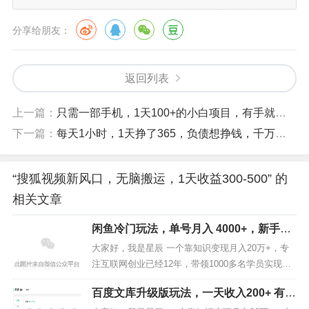
豫，到时候门槛不断提升，恐怕连口热面汤都喝不上
分享给朋友：
了。
返回列表
上一篇：
只需一部手机，1天100+的小白项目，有手就能做
下一篇：
每天1小时，1天挣了365，负债想挣钱，千万别做韭菜
“搜狐视频新风口，无脑搬运，1天收益300-500” 的
相关文章
闲鱼冷门玩法，单号月入 4000+，新手照
搬就能做
大家好，我是星辰 一个靠知识变现月入20万+，专
注互联网创业已经12年，带领1000多名学员实现月
入10万+，如果你对我还不够了解的，可以看看下面
百度文库升级版玩法，一天收入200+ 有手
这篇文章，我会告诉你，我是如何靠知识变现成功
就能做！