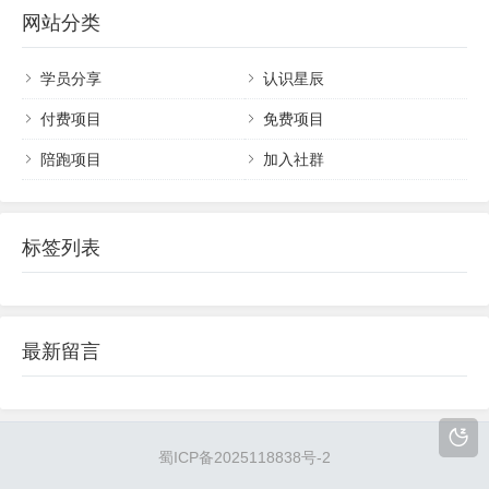
网站分类
给大家分享一个非常简单又好操作的项目，收益比
微头条要稳定很多，虽然微头条容易大爆，但单价
不稳定，有时候非常高，但低的时候，你努...
学员分享
认识星辰
付费项目
免费项目
陪跑项目
加入社群
标签列表
最新留言
蜀ICP备2025118838号-2