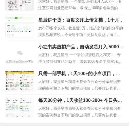
身上岸的！老粉都知道，我平时就爱拆解这些能落
大家好，我是星辰 一个靠知识变现月入20万+，专
地的副业 —— 不搞虚头巴脑的，只聊能真金白银进
注互联网创业已经12年，带出过1000多名学员的老
账的路子。...
司机，如果你对我还不够了解的，可以看看下面这
星辰讲干货：百度文库上传文档，1个月2
篇文章，我会告诉你，我是如何从负债20多万，后
000-5000管道收益
来，靠知识变现成功翻身上岸的！做知识变现3年，
发布70多个文档，收益近1万，比起之前咱们分享的
7个月还清200万负债，赚钱的方法很重要！进入今
搜狐视频来说，今天这个项目更快见收益，而且更
天的正...
稳定一些，搜狐视频项目可以说大部分账号前期流
小红书卖虚拟产品，自动发货月入 5000
量都很差，而且没有发布补贴，即便你发布了1000
+，4 步实操拆解（附零成本启动指南）
个视频，平台也不会给你任何补偿。但是，今天这
大家好，我是星辰 一个靠知识变现月入20万+，专
个百度文库的项目就不一样了，只要你去做，每个
注互联网创业已经12年，带领1000多名学员实现月
月还有固定工资（发布数量补贴...
入10万+，如果你对我还不够了解的，可以看看下面
只需一部手机，1天100+的小白项目，有
这篇文章，我会告诉你，我是如何靠知识变现成功
手就能做
翻身上岸的！做知识变现3年，7个月还清200万负
大家好，我是星辰我每天都会在公众号分享知识变
债，赚钱的方法很重要！最近后台很多小伙伴问：
现的案例和当下热门的副业项目，只要你认真看
“有没有...
完，多少都能够为你带来帮助或启发，觉得有用，
每天30分钟，1天收益100-300+ 今日头条
看完可以点个关注，后续每天分享更多干货。前几
发布搞笑动态图文章
天980块钱买了一个号称可以日入500以上的项目，
大家好，我是星辰我每天都会在公众号分享知识变
说实话，这个价格能买到一个日入500+的项目，我
现的案例和当下热门的副业项目，只要你认真看
肯定是不信的，但为了给咱们梧...
完，多少都能够为你带来帮助或启发，觉得有用，
看完可以点个关注，后续每天分享更多干货。今天