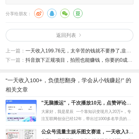
分享给朋友：
返回列表
上一篇：
一天收入199.76元，太辛苦的钱就不要挣了,韭菜求你别看！
下一篇：
抖音旗下正规项目，拍照也能赚钱，你要的0成本副业项目它来了
“一天收入100+，负债想翻身，学会从小钱赚起!” 的
相关文章
"无脑搬运"，千次播放10元，点赞评论收
藏1元1个，1个月挣了 12000+
大家好，我是星辰 一个靠知识变现月入20万+，专
注互联网创业已经12年，带出过1000多名学员的老
司机，如果你对我还不够了解的，可以看看下面这
公众号流量主娱乐图文赛道，一天收入33
篇文章，我会告诉你，我是如何靠知识变现成功翻
51 的玩法