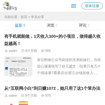
登录/注册
当前位置：
首页
>
学员分享
浏览
评论
最新
有手机就能做，1天收入300+的小项目，做得越久收
益越高！
ealen
8个月前
505
各位刚做公众号副业的兄弟姐妹们，当你
信心满满地写了好几篇文，结果只有几十
个阅读量?看着后台那几分钱的收入，是
不是瞬间就想放弃？这种挫败感对于很多
刚入门的学员无疑是个沉重的打击，咱们
从“互联网小白”到日赚1072，她只用了这1个笨办法
社群的学员“行远”跟大家的经历一模一
ealen
9个月前
970
样。他7月14日加入的社群，刚开始干劲
...