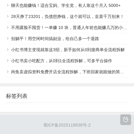
聊天也能赚钱！适合宝妈、学生党，有人靠这个月入 5000+
28天挣了23201，负债想挣钱，这个就可以，韭菜千万别来！
不用露脸不囤货！一单赚 10 块，普通人年前也能赚几万的小生意
别躺平！用空闲时间搞副业，给自己多一个退路
小红书博主变现就靠这3招，新手如何从0到接商单全流程拆解
小红书卖小吃配方，从0到1全流程拆解，可多平台操作
闲鱼卖虚拟资料免费开店全流程拆解，下班回家就能做的简单副业项目
标签列表
蜀ICP备2025118838号-2