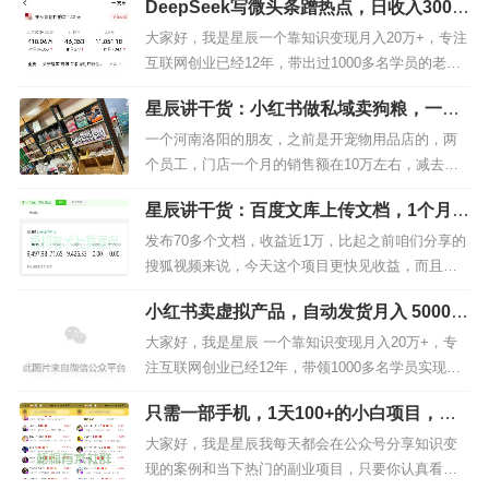
DeepSeek写微头条蹭热点，日收入300-5
带货，可选择时尚感强的模特图片；若是家居类，可选
篇文章，我会告诉你，我是如何从负债20多万，后
00+的详细
来，靠知识变现成功翻身上岸的！做知识变现3年，
大家好，我是星辰一个靠知识变现月入20万+，专注
择温馨的家居场景图片。
7个月还清200万负债，赚钱的方法很重要！今天咱
互联网创业已经12年，带出过1000多名学员的老司
简介
：简要说明账号的定位和带货方向，例如 “专注
们就再...
机，如果你对我还不够了解的，可以看看下面这篇
分享时尚穿搭，带你发现潮流好物”“搜罗各种实用居家
星辰讲干货：小红书做私域卖狗粮，一个
文章，我会告诉你，我是如何从负债20多万，后
好物，为你的生活添彩”，同时引导用户关注和购物。
月挣10万+
来，靠知识变现成功翻身上岸的！做知识变现3年，
一个河南洛阳的朋友，之前是开宠物用品店的，两
2. 开通带货权限
7个月还清208万负债，赚钱的方法很重要！我的一
个员工，门店一个月的销售额在10万左右，减去杂
位小学同学，去年还在...
七杂八的费用，每个月能落两万多元。后来口罩期
当账号注册设置好后，需要开通带货权限。目前抖音
星辰讲干货：百度文库上传文档，1个月2
间关门不干了，开始家里蹲，去年年初房贷连续3个
带货规则要求账号有超过500个有效粉丝才能开通带货功
000-5000管道收益
月还不上，开始急了。正好去年在洛阳那边帮朋友
发布70多个文档，收益近1万，比起之前咱们分享的
能。若想快速开始带货，也可选择橱窗带货方式，即通
公司做员工私域培训，中间一块吃了个饭，他真的
搜狐视频来说，今天这个项目更快见收益，而且更
过图文视频的评论区挂载橱窗链接，引导观众到橱窗购
是穷途末路了，连70块钱的饭钱都...
稳定一些，搜狐视频项目可以说大部分账号前期流
物，这种方式0粉即可操作，但转化率相对较低。
小红书卖虚拟产品，自动发货月入 5000
量都很差，而且没有发布补贴，即便你发布了1000
+，4 步实操拆解（附零成本启动指南）
开通带货权限路径：抖音-我-右上方三条横线，在出
个视频，平台也不会给你任何补偿。但是，今天这
大家好，我是星辰 一个靠知识变现月入20万+，专
个百度文库的项目就不一样了，只要你去做，每个
注互联网创业已经12年，带领1000多名学员实现月
现的侧方栏目中点击抖音创作者中心-全部-电商带货，点
月还有固定工资（发布数量补贴...
入10万+，如果你对我还不够了解的，可以看看下面
击立即加入抖音电商，按步骤完成认证。完成开通后，
只需一部手机，1天100+的小白项目，有
这篇文章，我会告诉你，我是如何靠知识变现成功
需缴纳500元的带货保证金才能正式开始带货，缴纳路
手就能做
翻身上岸的！做知识变现3年，7个月还清200万负
大家好，我是星辰我每天都会在公众号分享知识变
径：抖音首页-我-商品橱窗-更多功能-作者保证金。
债，赚钱的方法很重要！最近后台很多小伙伴问：
现的案例和当下热门的副业项目，只要你认真看