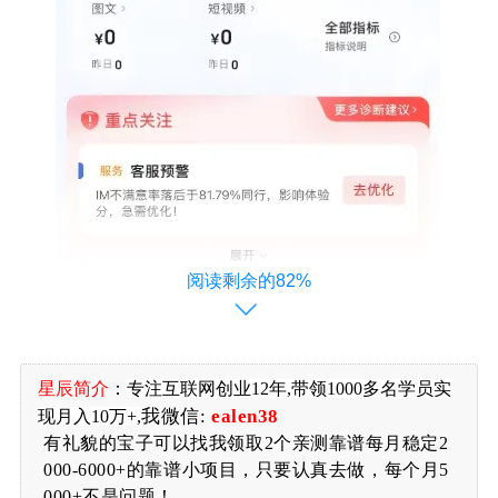
阅读剩余的82%
星辰简介
：
专注
互联网创业12年,带领1000多名学员实
我微信:
ealen38
现月入10万+,
有礼貌的宝子可以找我领取2个亲测靠谱每月稳定2
000-6000+的靠谱小项目，只要认真去做，每个月5
一、项目优势
000+不是问题！