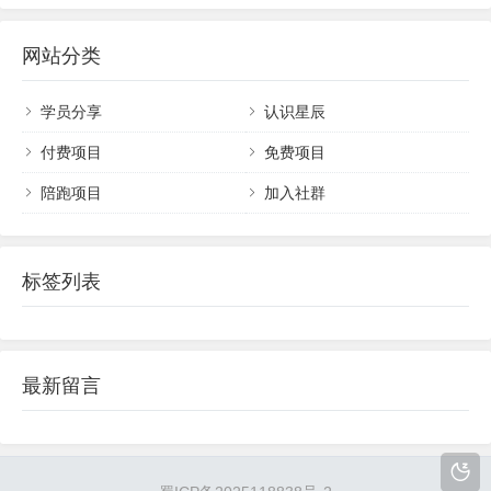
“有没有...
完，多少都能够为你带来帮助或启发，觉得有用，
看完可以点个关注，后续每天分享更多干货。前几
三、AI 制作图文全流程
网站分类
天980块钱买了一个号称可以日入500以上的项目，
1. 选品策略
说实话，这个价格能买到一个日入500+的项目，我
肯定是不信的，但为了给咱们梧...
学员分享
认识星辰
热门品类选择
：参考抖音电商的热门品类，如亲子母
付费项目
免费项目
婴（童装、益智玩具等）、零食饮品（高颜值糕点、网
红速食）、居家好物（ins风餐具、收纳神器）、潮流服
陪跑项目
加入社群
饰（小个子显高穿搭、通勤套装）、儿童绘本等。这些
品类需求大，受众广，更容易出单。
数据分析选品
：打开抖音 “商品橱窗 - 爆款分析”，
标签列表
筛选近7 天销量增长快、价格在19.9 - 99 元之间（价格
适中，降低用户决策门槛）、佣金率20% 以上的产品。
例如，通过数据发现某款网红速食面近7 天销量增长迅
最新留言
速，佣金率达30%，且价格为29.9 元，就可考虑将其作
为带货商品。
对标账号参考
：在抖音热点搜索查找100个同行对标
账号，确认其粉丝用户人群与自己预期的消费群体相