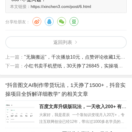
1. 操作简易
本文链接：
https://xinchen3.com/post/6.html
无需复杂的视频拍摄技巧，也不用花费大量时间在视
频剪辑上，只要掌握基本的图文制作方法，就能开启带
分享给朋友：
货之旅。
2. 成本低廉
返回列表
不需要专业的拍摄设备，一部手机加上免费的AI工具
和图片编辑软件，就能完成所有准备工作，几乎零成本
上一篇：
"无脑搬运"，千次播放10元，点赞评论收藏1元1个，1个月挣了 12000+
投入。
下一篇：
小红书卖手机壁纸，30天挣了26845，实操项目全拆解
二、准备工作
“抖音图文AI制作带货玩法，1天挣了1500+，抖音实
1. 账号注册与设置
操项目全拆解详细教学” 的相关文章
使用新手机号注册抖音账号，注册完成后，完善账号
基础信息。
百度文库升级版玩法，一天收入200+ 有手
昵称
：选择与带货品类相关且容易记忆的名字，比如
就能做！
大家好，我是星辰 一个靠知识变现月入20万+，专
“时尚穿搭分享站”“居家好物小铺” 等。
注互联网创业已经12年，带出过1000多名学员的老
头像
：可以使用与带货风格相符的图片，若是时尚类
司机，如果你对我还不够了解的，可以看看下面这