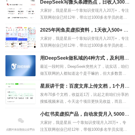
DeepSeek写微头条蹭热点，日收入300-5
篇文章，我会告诉你，我是如何从负债20多万，后
00+的详细
来，靠知识变现成功翻身上岸的！做知识变现3年，
大家好，我是星辰一个靠知识变现月入20万+，专注
7个月还清200万负债，赚钱的方法很重要！进入今
互联网创业已经12年，带出过1000多名学员的老司
天的正...
机，如果你对我还不够了解的，可以看看下面这篇
2025年闲鱼卖虚拟资料，1天收入500+ 低
文章，我会告诉你，我是如何从负债20多万，后
成本开店全流程【保姆级教程】
来，靠知识变现成功翻身上岸的！做知识变现3年，
大家好，我是星辰一个靠知识变现月入20万+，专注
7个月还清208万负债，赚钱的方法很重要！我的一
互联网创业已经12年，带出过1000多名学员的老司
位小学同学，去年还在...
机，如果你对我还不够了解的，可以看看下面这篇
用DeepSeek做私域的4种方式，及利用它
文章，我会告诉你，我是如何从负债20多万，后
变现的5种副业方式
来，靠知识变现成功翻身上岸的！做知识变现3年，
最近一段时间，DeepSeek突然火了，说实话，咱们
方法就是，把知乎上点赞高的内容截下来，再
7个月还清200万负债，赚钱的方法很重要！今天给
做互联网的人都知道这个是干嘛的，但大多数普通
搬运到公众号上。
大家分享如何通过闲鱼...
人根本就不知道DeepSeek这玩意究竟有什么用，更
星辰讲干货：百度文库上传文档，1个月2
不知道如何运用这个神奇的工具去变现，去做私
000-5000管道收益
域。今天一篇文章给大家彻底讲明白DeepSeek的几
发布70多个文档，收益近1万，比起之前咱们分享的
种变现方式，以及在私域上的运用逻辑。01什么是D
搜狐视频来说，今天这个项目更快见收益，而且更
eepSe...
稳定一些，搜狐视频项目可以说大部分账号前期流
小红书卖虚拟产品，自动发货月入 5000
量都很差，而且没有发布补贴，即便你发布了1000
+，4 步实操拆解（附零成本启动指南）
个视频，平台也不会给你任何补偿。但是，今天这
大家好，我是星辰 一个靠知识变现月入20万+，专
个百度文库的项目就不一样了，只要你去做，每个
注互联网创业已经12年，带领1000多名学员实现月