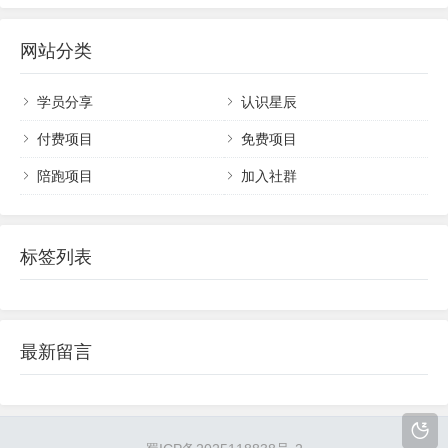
月还有固定工资（发布数量补贴...
入10万+，如果你对我还不够了解的，可以看看下面
这篇文章，我会告诉你，我是如何靠知识变现成功
网站分类
翻身上岸的！做知识变现3年，7个月还清200万负
债，赚钱的方法很重要！最近后台很多小伙伴问：
“有没有...
学员分享
认识星辰
付费项目
免费项目
陪跑项目
加入社群
1
、注册微信公众号
打开微信公众平台:https://mp.weixin.qq.com
点击左上角【立即注册】，选【订阅号】注
标签列表
册，然后按要求填写信息。
2
、设置账号和完善
资料
按照你想做的领域+昵称来写就行，比如：搞
最新留言
笑+星辰。
3
、找素材